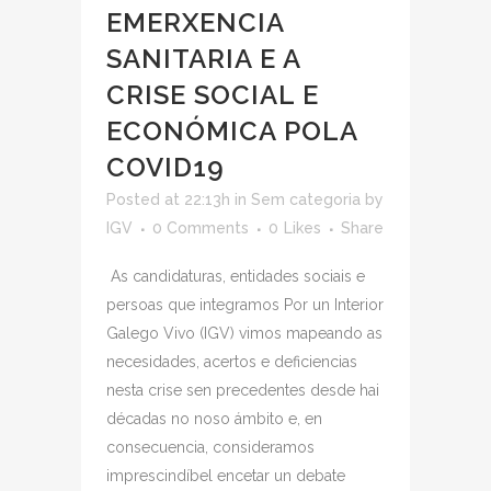
EMERXENCIA
SANITARIA E A
CRISE SOCIAL E
ECONÓMICA POLA
COVID19
Posted at 22:13h
in
Sem categoria
by
IGV
0 Comments
0
Likes
Share
As candidaturas, entidades sociais e
persoas que integramos Por un Interior
Galego Vivo (IGV) vimos mapeando as
necesidades, acertos e deficiencias
nesta crise sen precedentes desde hai
décadas no noso ámbito e, en
consecuencia, consideramos
imprescindíbel encetar un debate