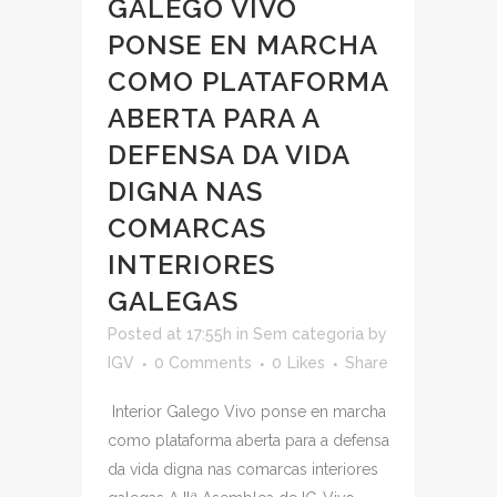
GALEGO VIVO
PONSE EN MARCHA
COMO PLATAFORMA
ABERTA PARA A
DEFENSA DA VIDA
DIGNA NAS
COMARCAS
INTERIORES
GALEGAS
Posted at 17:55h
in
Sem categoria
by
IGV
0 Comments
0
Likes
Share
Interior Galego Vivo ponse en marcha
como plataforma aberta para a defensa
da vida digna nas comarcas interiores