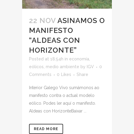
22 NOV
ASINAMOS O
MANIFESTO
“ALDEAS CON
HORIZONTE”
Posted at 18:54h
in
economía
,
eólicos
,
medio ambiente
by
IGV
0
Comments
0
Likes
Share
Interior Galego Vivo sumámonos ao
manifesto contra o actual modelo
eólico. Podes ler aquí o manifesto.
Aldeas con HorizonteBaixar ...
READ MORE