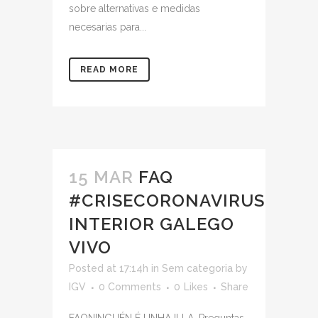
sobre alternativas e medidas
necesarias para...
READ MORE
15 MAR
FAQ
#CRISECORONAVIRUS
INTERIOR GALEGO
VIVO
Posted at 17:14h
in
Sem categoria
by
IGV
0 Comments
0
Likes
Share