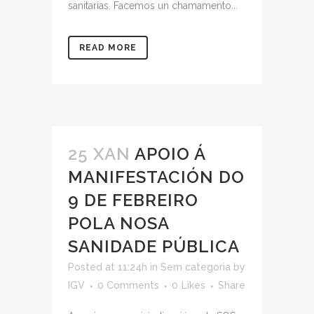
sanitarias. Facemos un chamamento...
READ MORE
25 XAN
APOIO Á
MANIFESTACIÓN DO
9 DE FEBREIRO
POLA NOSA
SANIDADE PÚBLICA
Posted at 11:24h
in
Sem categoria
by
IGV
0 Comments
0
Likes
Share