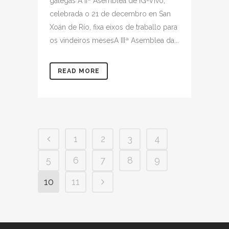
galegas A IIª Asemblea de IG-Vivo,
celebrada o 21 de decembro en San
Xoán de Río, fixa eixos de traballo para
os vindeiros mesesA IIIª Asemblea da...
READ MORE
1
2
3
4
5
6
7
8
9
10
11