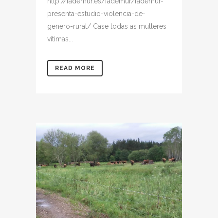
http://fademur.es/fademur/fademur-
presenta-estudio-violencia-de-
genero-rural/ Case todas as mulleres
vítimas...
READ MORE