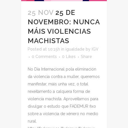
25 NOV
25 DE
NOVEMBRO: NUNCA
MÁIS VIOLENCIAS
MACHISTAS
Posted at 10:15h
in
igualdade
by
IGV
0 Comments
0
Likes
Share
No Día Internacional pola eliminación
da violencia contra a muller, queremos
manifestar, máis unha vez, o total
rexeitamento a calquera forma de
violencia machista. Aproveitamos para
divulgar o estudo que FADEMUR fixo
sobre a violencia de xénero no medio
rural.