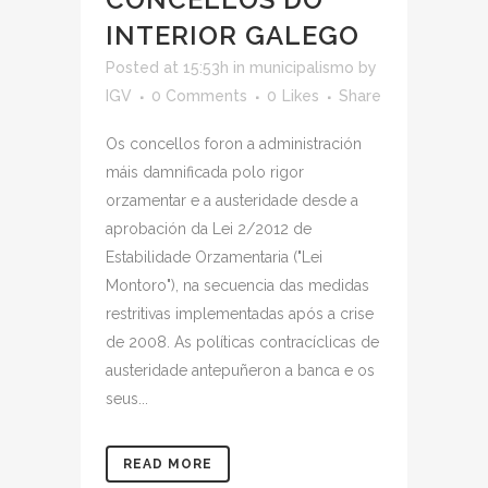
INTERIOR GALEGO
Posted at 15:53h
in
municipalismo
by
IGV
0 Comments
0
Likes
Share
Os concellos foron a administración
máis damnificada polo rigor
orzamentar e a austeridade desde a
aprobación da Lei 2/2012 de
Estabilidade Orzamentaria ("Lei
Montoro"), na secuencia das medidas
restritivas implementadas após a crise
de 2008. As políticas contracíclicas de
austeridade antepuñeron a banca e os
seus...
READ MORE