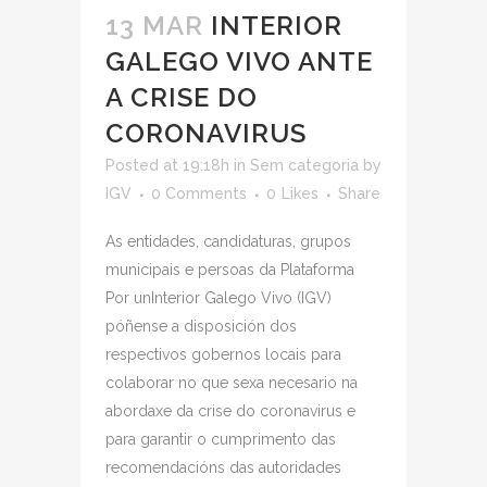
13 MAR
INTERIOR
GALEGO VIVO ANTE
A CRISE DO
CORONAVIRUS
Posted at 19:18h
in
Sem categoria
by
IGV
0 Comments
0
Likes
Share
As entidades, candidaturas, grupos
municipais e persoas da Plataforma
Por unInterior Galego Vivo (IGV)
póñense a disposición dos
respectivos gobernos locais para
colaborar no que sexa necesario na
abordaxe da crise do coronavirus e
para garantir o cumprimento das
recomendacións das autoridades