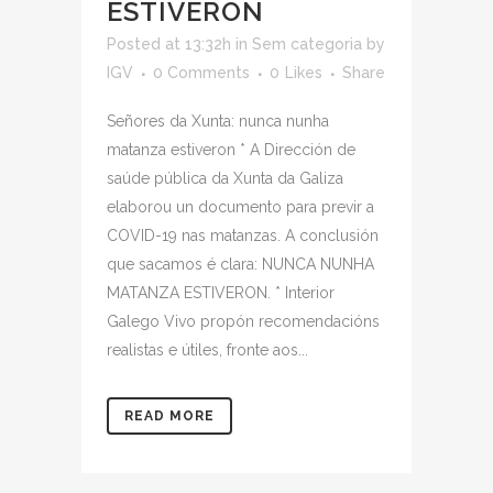
ESTIVERON
Posted at 13:32h
in
Sem categoria
by
IGV
0 Comments
0
Likes
Share
Señores da Xunta: nunca nunha
matanza estiveron * A Dirección de
saúde pública da Xunta da Galiza
elaborou un documento para previr a
COVID-19 nas matanzas. A conclusión
que sacamos é clara: NUNCA NUNHA
MATANZA ESTIVERON. * Interior
Galego Vivo propón recomendacións
realistas e útiles, fronte aos...
READ MORE