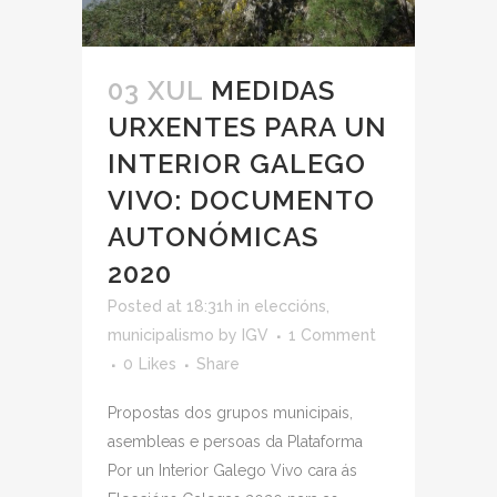
03 XUL
MEDIDAS
URXENTES PARA UN
INTERIOR GALEGO
VIVO: DOCUMENTO
AUTONÓMICAS
2020
Posted at 18:31h
in
eleccións
,
municipalismo
by
IGV
1 Comment
0
Likes
Share
Propostas dos grupos municipais,
asembleas e persoas da Plataforma
Por un Interior Galego Vivo cara ás