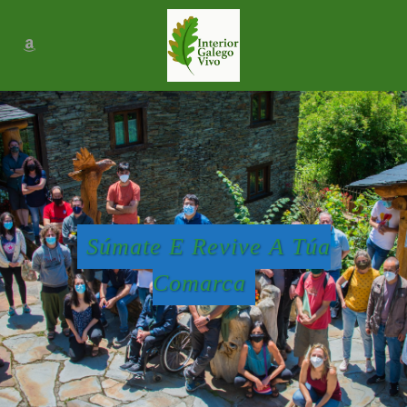
Súmate E Revive A Túa
Comarca