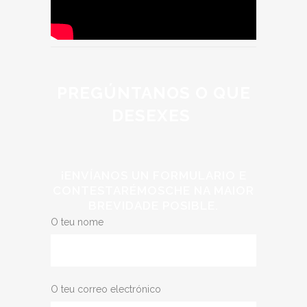
PREGÚNTANOS O QUE
DESEXES
¡ENVÍANOS UN FORMULARIO E
CONTESTARÉMOSCHE NA MAIOR
BREVIDADE POSIBLE.
O teu nome
O teu correo electrónico