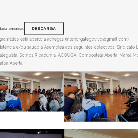
DESCARGA
ntada_emendas
amático está aberto a achegas (interiorgalegovivo@gmail.com).
stencia e/ou saúdo á Asemblea aos seguintes colectivos: Sindicato
 Galeguista, Somos Ribadumia, ACOUGA, Compostela Aberta, Marea 
alba Aberta.