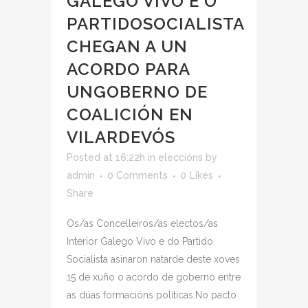
GALEGO VIVO E O
PARTIDOSOCIALISTA
CHEGAN A UN
ACORDO PARA
UNGOBERNO DE
COALICIÓN EN
VILARDEVÓS
Posted at 16:22h
in
eleccións
by
admin
0 Comments
0
Likes
Share
Os/as Concelleiros/as electos/as
Interior Galego Vivo e do Partido
Socialista asinaron natarde deste xoves
15 de xuño o acordo de goberno entre
as dúas formacións políticas.No pacto