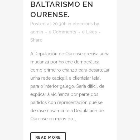
BALTARISMO EN
OURENSE.
Posted at 20:30h
in
eleccións
by
admin
0 Comments
0
Likes
Share
A Deputación de Ourense precisa unha
mudanza por hixiene democrática
como primeiro chanzo para desartellar
unha rede caciquil e clientelar letal
para o interior galego. Sería difícil de
explicar á viciñanza por parte dos
partidos con representación que se
deixase novamente a Deputación de
Ourense en maos do...
READ MORE