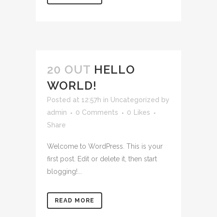
20 OUT
HELLO
WORLD!
Posted at 12:57h
in
Uncategorized
by
admin
0 Comments
0
Likes
Share
Welcome to WordPress. This is your
first post. Edit or delete it, then start
blogging!...
READ MORE