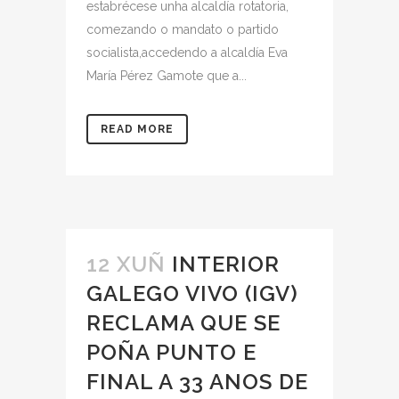
estabrécese unha alcaldía rotatoria,
comezando o mandato o partido
socialista,accedendo a alcaldía Eva
María Pérez Gamote que a...
READ MORE
12 XUÑ
INTERIOR
GALEGO VIVO (IGV)
RECLAMA QUE SE
POÑA PUNTO E
FINAL A 33 ANOS DE