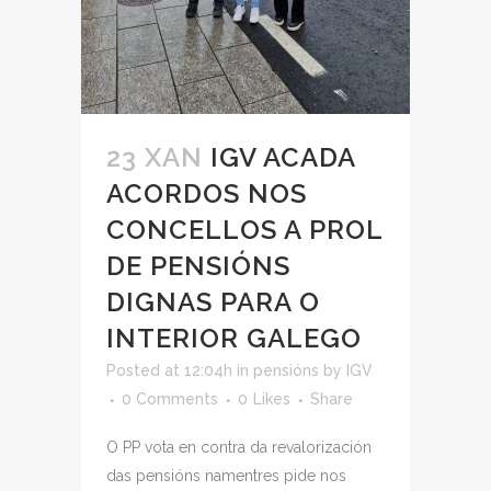
23 XAN
IGV ACADA
ACORDOS NOS
CONCELLOS A PROL
DE PENSIÓNS
DIGNAS PARA O
INTERIOR GALEGO
Posted at 12:04h
in
pensións
by
IGV
0 Comments
0
Likes
Share
O PP vota en contra da revalorización
das pensións namentres pide nos