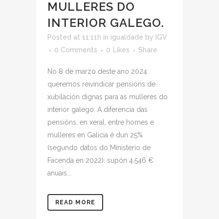
MULLERES DO
INTERIOR GALEGO.
Posted at 11:11h
in
igualdade
by
IGV
0 Comments
0
Likes
Share
No 8 de marzo deste ano 2024
queremos reivindicar pensións de
xubilación dignas para as mulleres do
interior galego. A diferencia das
pensións, en xeral, entre homes e
mulleres en Galicia é dun 25%
(segundo datos do Ministerio de
Facenda en 2022): supón 4.546 €
anuais...
READ MORE