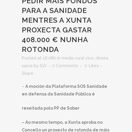
PEDIR MÁIS FONDOS
PARA A SANIDADE
MENTRES A XUNTA
PROXECTA GASTAR
408.000 € NUNHA
ROTONDA
Posted at 16:08h
in
medio rural vivo
,
ribeira
sacra
by
IGV
0 Comments
0
Likes
Share
–
A moción da Plataforma SOS Sanidade
en defensa da Sanidade Pública é
rexeitada polo PP de Sober
– Ao mesmo tempo, a Xunta aproba no
Concello un proxecto de rotonda de máis