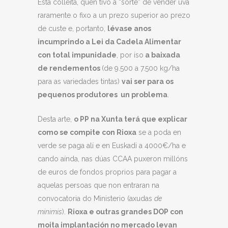
Esta colleita, quen tivo a “sorte” de vender uva
raramente o fixo a un prezo superior ao prezo
de custe e, portanto,
lévase anos
incumprindo a Lei da Cadela Alimentar
con total impunidade
, por iso
a baixada
de rendementos
(de 9.500 a 7.500 kg/ha
para as variedades tintas)
vai ser para os
pequenos produtores un problema
.
Desta arte,
o PP na Xunta terá que explicar
como se compite con Rioxa
se a poda en
verde se paga alí e en Euskadi a 4000€/ha e
cando aínda, nas dúas CCAA puxeron millóns
de euros de fondos proprios para pagar a
aquelas persoas que non entraran na
convocatoria do Ministerio (axudas
de
minimis
).
Rioxa e outras grandes DOP con
moita implantación no mercado levan