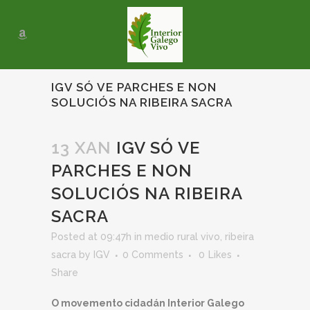
IGV SÓ VE PARCHES E NON
SOLUCIÓS NA RIBEIRA SACRA
13 XAN
IGV SÓ VE
PARCHES E NON
SOLUCIÓS NA RIBEIRA
SACRA
Posted at 09:47h
in
medio rural vivo
,
ribeira
sacra
by
IGV
0 Comments
0
Likes
Share
O movemento cidadán Interior Galego