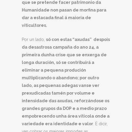
que se pretende facer patrimonio da
Humanidade non pasan de morfina para
dar a estacada final á maioría de
viticultores.
Por un lado,
só con estas “axudas” despois
da desastrosa campaña do ano 24, a
primeira dunha crise que se enxerga de
longa duración, só se contribuirá a
eliminar a pequena produción
multiplicando o abandono; por outro
lado, as pequenas adegas vanse ver
prexudicadas tamén por volume e
intensidade das axudas, reforzándose os
grandes grupos da DOP e a medio prazo
empobrecendo unha área vitícola onde a
variedade era identidade e valor
. É dicir,
van cobrar os maiores importes as