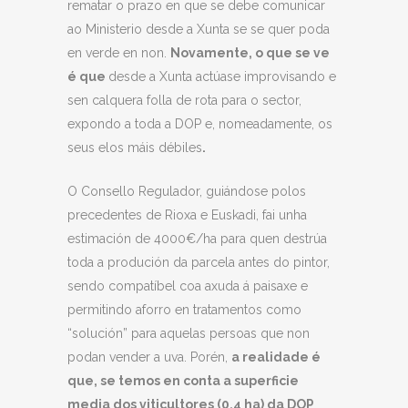
rematar o prazo en que se debe comunicar
ao Ministerio desde a Xunta se se quer poda
en verde en non.
Novamente, o que se ve
é que
desde a Xunta actúase improvisando e
sen calquera folla de rota para o sector,
expondo a toda a DOP e, nomeadamente, os
seus elos máis débiles
.
O Consello Regulador, guiándose polos
precedentes de Rioxa e Euskadi, fai unha
estimación de 4000€/ha para quen destrúa
toda a produción da parcela antes do pintor,
sendo compatíbel coa axuda á paisaxe e
permitindo aforro en tratamentos como
“solución” para aquelas persoas que non
podan vender a uva. Porén,
a realidade é
que, se temos en conta a superficie
media dos viticultores (0.4 ha) da DOP