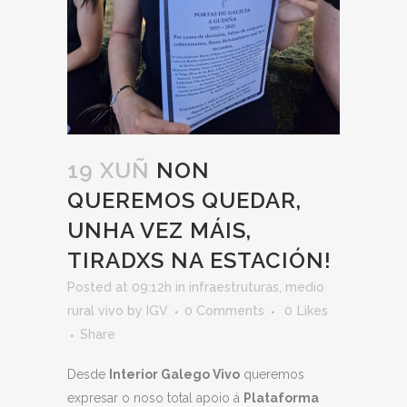
19 XUÑ
NON
QUEREMOS QUEDAR,
UNHA VEZ MÁIS,
TIRADXS NA ESTACIÓN!
Posted at 09:12h
in
infraestruturas
,
medio
rural vivo
by
IGV
0 Comments
0
Likes
Share
Desde
Interior Galego Vivo
queremos
expresar o noso total apoio á
Plataforma