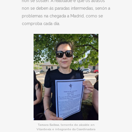
non se sostén. A realidade é que os atrasos
non se deben ás paradas intermedias, senón a
problemas na chegada a Madrid, como se
comproba cada día.
Tamara Balboa, tenente de alcalde en
Vilardevós e integrante da Coordinadora