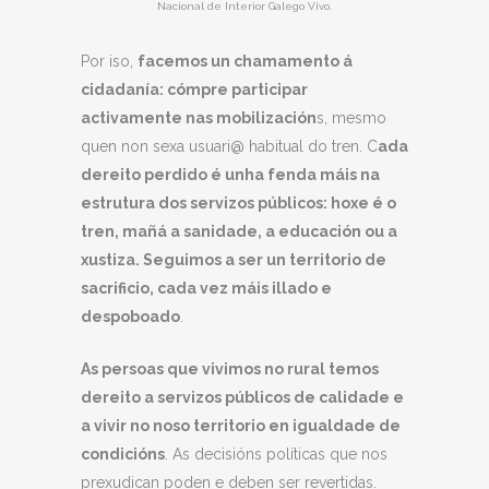
Nacional de Interior Galego Vivo.
Por iso,
facemos un chamamento á
cidadanía: cómpre participar
activamente nas mobilización
s, mesmo
quen non sexa usuari@ habitual do tren. C
ada
dereito perdido é unha fenda máis na
estrutura dos servizos públicos: hoxe é o
tren, mañá a sanidade, a educación ou a
xustiza. Seguimos a ser un territorio de
sacrificio, cada vez máis illado e
despoboado
.
As persoas que vivimos no rural temos
dereito a servizos públicos de calidade e
a vivir no noso territorio en igualdade de
condicións
. As decisións políticas que nos
prexudican poden e deben ser revertidas.