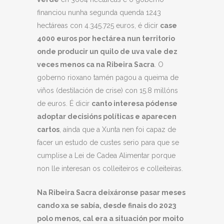
financiou nunha segunda quenda 1243
hectáreas con 4.345.725 euros, é dicir
case
4000 euros por hectárea nun territorio
onde producir un quilo de uva vale dez
veces menos ca na Ribeira Sacra
. O
goberno rioxano tamén pagou a queima de
viños (destilación de crise) con 15.8 millóns
de euros. É dicir
canto interesa pódense
adoptar decisións políticas e aparecen
cartos
, aínda que a Xunta nen foi capaz de
facer un estudo de custes serio para que se
cumplise a Lei de Cadea Alimentar porque
non lle interesan os colleiteiros e colleiteiras.
Na Ribeira Sacra deixáronse pasar meses
cando xa se sabía, desde finais do 2
02
3
polo menos, cal era a situación por moito