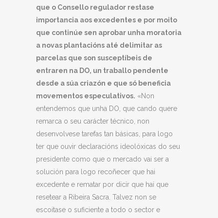
que o Consello
regulador
restase
importancia aos excedentes
e por moito
que continúe sen aprobar unha moratoria
a novas plantacións até delimitar as
parcelas que son susceptíbeis de
entraren na DO, un traballo pendente
desde a súa criazón e que só beneficia
movementos especulativos.
«Non
entendemos que unha DO, que cando quere
remarca o seu carácter técnico, non
desenvolvese tarefas tan básicas, para logo
ter que ouvir declaracións ideolóxicas do seu
presidente como que o mercado vai ser a
solución para logo recoñecer que hai
excedente e rematar por dicir que hai que
resetear a Ribeira Sacra. Talvez non se
escoitase o suficiente a todo o sector e