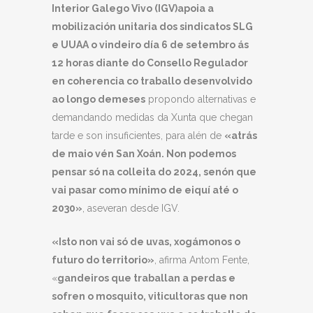
Interior Galego Vivo
(IGV)
apoia a
mobilización unitaria dos sindicatos SLG
e UUAA o vindeiro día 6 de setembro ás
12 horas diante do Consello Regulador
en coherencia co traballo desenvolvido
ao longo de
meses
propondo alternativas e
demandando medidas da Xunta que chegan
tarde e son insuficientes, para alén de
«atrás
de maio vén San Xoán. Non podemos
pensar só na colleita do 2024, senón que
vai pasar como mínimo de eiquí até o
2030»
, aseveran desde IGV.
«Isto non vai só de uvas, xogámonos o
futuro do territorio»
, afirma Antom Fente,
«
gandeiros que traballan a perdas e
sofren o mosquito, viticultoras que non