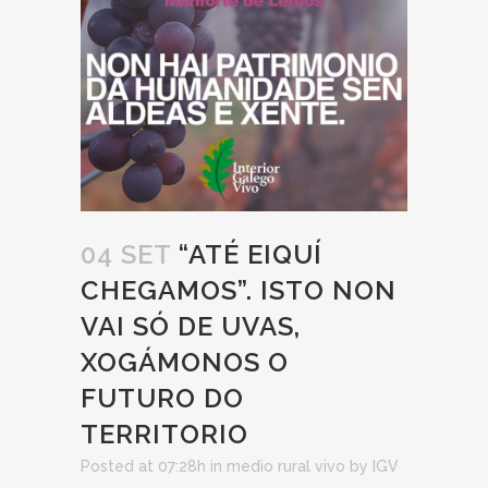
04 SET
“ATÉ EIQUÍ
CHEGAMOS”. ISTO NON
VAI SÓ DE UVAS,
XOGÁMONOS O
FUTURO DO
TERRITORIO
Posted at 07:28h
in
medio rural vivo
by
IGV