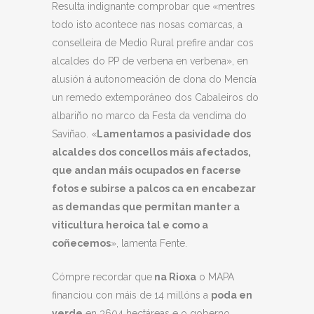
Resulta indignante comprobar que «mentres
todo isto acontece nas nosas comarcas, a
conselleira de Medio Rural prefire andar cos
alcaldes do PP de verbena en verbena», en
alusión á autonomeación de dona do Mencía
un remedo extemporáneo dos Cabaleiros do
albariño no marco da Festa da vendima do
Saviñao. «
Lamentamos a pasividade dos
alcaldes dos concellos máis afectados,
que andan máis ocupados en facerse
fotos e subirse a palcos ca en encabezar
as demandas que permitan manter a
viticultura heroica tal e como a
coñecemos
», lamenta Fente.
Cómpre recordar que
na Rioxa
o MAPA
financiou con máis de 14 millóns a
poda en
verde
en 3604 hectáreas e o goberno