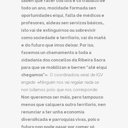
saben que facer coa uva e co traballo de
todo un ano, mocidade formada sen
oportunidades eiquí, falta de médicos e
profesores, aldeas sen servizos básicos…
isto vai de extinguirnos ou sobrevivir
como sociedade e territorio, vai do mañá
e do futuro que imos deixar. Por iso,
facemos un chamamento a toda a
cidadanía dos concellos da Ribeira Sacra
para que se mobilizan e berren “até eiquí
chegamos”»
. O coordinadora xeral de IGV
engade:
«
Ninguén nos vai regalar nada se
non loitamos polo que nos corresponde.
Non queremos ser máis, pero tampouco
menos que calquera outro territorio, nen
renunciar a ter unha economía
diversificada e parroquias vivas, pois o
futuro non pode pasar por comer só