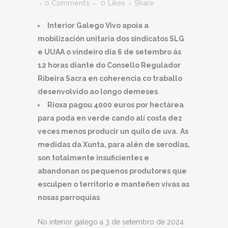
0 Comments
0
Likes
Share
Interior Galego Vivo
apoia a
mobilización unitaria dos sindicatos SLG
e UUAA o vindeiro día 6 de setembro ás
12 horas diante do Consello Regulador
Ribeira Sacra en coherencia co traballo
desenvolvido ao longo de
meses
.
Rioxa pagou 4000 euros por hectárea
para poda en verde cando alí costa dez
veces menos producir un quilo de uva.
As
medidas da Xunta, para alén de serodias,
son totalmente insuficientes e
abandonan os pequenos produtores que
esculpen o territorio e manteñen vivas as
nosas parroquias
.
No interior galego a 3 de setembro de 2024.