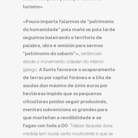
turismo»
.
«
Pouco importa falarmos de “patrimonio
da humanidade” pola mañá se pola tarde
seguimos baleirando o territorio de
palabra, obra e omisión para sermos
“patrimonio do xabarín”
»,
sentencian
desde o movemento cidadán do interior
galego.
A Xunta favorece o acaparamento
de terras por capital foráneo e a liña de
axudas dun máximo de 2000 euros por
hectáreas impide que os pequenos
viticultores poidan seguir producindo,
mentres subvenciona os grandes para
que manteñan a rendibilidade e se
fagan con toda a DO
. Trátase daquela duna
medida tam ixusta canto insuficiente e que xa