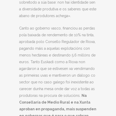
sobretodo a súa base: non hai identidade sen
a diversidade produtiva e os saberes que este
abano de produtores achega».
Canto ao goberno vasco, financiou as perdas
pola baixada de rendemento de 10% na tinta,
aprobada polo Consello Regulador de Rioxa,
pagando máis a aquelas explotacións con
menos hectáreas e destinando 5.6 millóns de
euros. Tanto Euskadi como a Rioxa non
agardaron a que se estivesen xa vendimando
as primeiras uvas e mantiveron un diálogo co
sector que no caso galego foi inexistente ao
carecer dunha mesa onde dar voz a todas as
produtoras na procura de solucións.
Na
Consellaría de Medio Rural e na Xunta
aproban en propaganda, mais suspenden
en gobernar que é para o que cobran
.