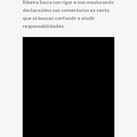
Ribeira Sacra con rigor e non m
es
turando
declaracións con comentarios ao vento
que só buscan confundir e eludir
responsabilidades.