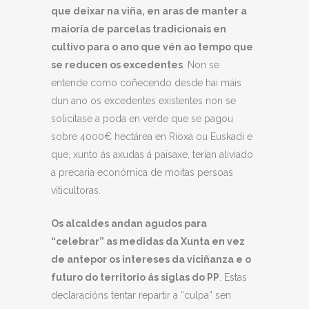
que deixar na viña, en aras de manter a
maioría de parcelas tradicionais en
cultivo para o ano que vén
ao tempo que
se reducen os excedentes
. Non se
entende como coñecendo desde hai máis
dun ano os excedentes existentes non se
solicitase a poda en verde que se pagou
sobre 4000€ hectárea en Rioxa ou Euskadi e
que, xunto ás axudas á paisaxe, terían aliviado
a precaria económica de moitas persoas
viticultoras.
Os alcaldes andan agudos para
“celebrar” as medidas da Xunta en vez
de antepor os intereses da viciñanza e o
futuro do territorio ás siglas do PP
. Estas
declaracións tentar repartir a “culpa” sen