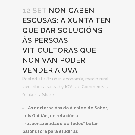
12 SET
NON CABEN
ESCUSAS: A XUNTA TEN
QUE DAR SOLUCIÓNS
ÁS PERSOAS
VITICULTORAS QUE
NON VAN PODER
VENDER A UVA
Posted at 08:10h
in
economía
,
medio rural
vivo
,
ribeira sacra
by
IGV
0 Comments
0
Likes
Share
As declaracións do Alcalde de Sober,
Luís Guitián, en relación á
“responsabilidade de todos” botan
balóns fóra para eludir as