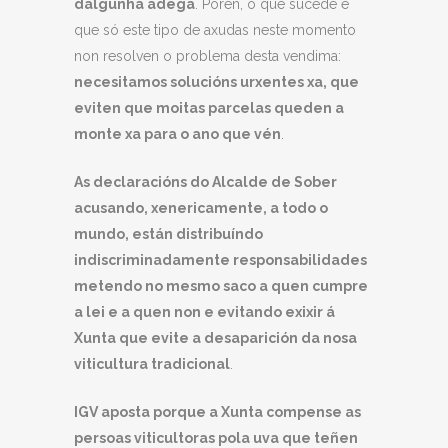
dalgunha adega
. Porén, o que sucede é
que só este tipo de axudas neste momento
non resolven o problema desta vendima:
necesitamos solucións urxentes xa, que
eviten que moitas parcelas queden a
monte xa para o ano que vén
.
As declaracións do Alcalde de Sober
acusando, xenericamente, a todo o
mundo, están distribuíndo
indiscriminadamente responsabilidades
metendo no mesmo saco a quen cumpre
a lei e a quen non e evitando e
x
ixir á
Xunta que evite a desaparición da nosa
viticultura tradicional
.
IGV aposta porque a Xunta compense
a
s
persoas viticultoras pola uva que teñen