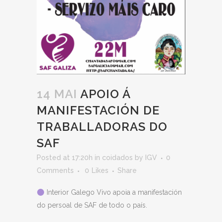
14 MAI
APOIO Á
MANIFESTACIÓN DE
TRABALLADORAS DO
SAF
Posted at 17:20h
in
coidados
by
IGV
0
Comments
0
Likes
Share
Interior Galego Vivo apoia a manifestación
do persoal de SAF de todo o país.