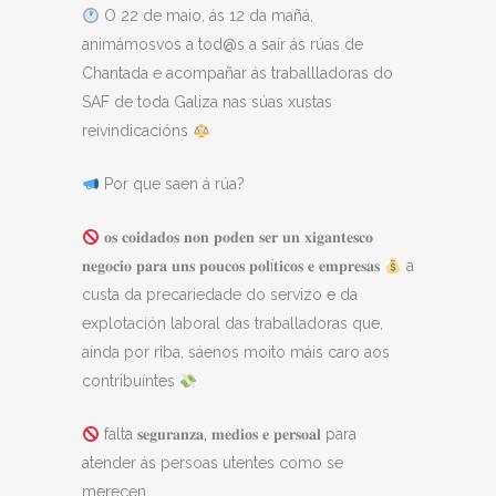
O 22 de maio, ás 12 da mañá,
animámosvos a tod@s a saír ás rúas de
Chantada e acompañar ás traballladoras do
SAF de toda Galiza nas súas xustas
reivindicacións
Por que saen á rúa?
𝐨𝐬 𝐜𝐨𝐢𝐝𝐚𝐝𝐨𝐬 𝐧𝐨𝐧 𝐩𝐨𝐝𝐞𝐧 𝐬𝐞𝐫 𝐮𝐧 𝐱𝐢𝐠𝐚𝐧𝐭𝐞𝐬𝐜𝐨
𝐧𝐞𝐠𝐨𝐜𝐢𝐨 𝐩𝐚𝐫𝐚 𝐮𝐧𝐬 𝐩𝐨𝐮𝐜𝐨𝐬 𝐩𝐨𝐥í𝐭𝐢𝐜𝐨𝐬 𝐞 𝐞𝐦𝐩𝐫𝐞𝐬𝐚𝐬
a
custa da precariedade do servizo e da
explotación laboral das traballadoras que,
aínda por riba, sáenos moito máis caro aos
contribuíntes
falta 𝐬𝐞𝐠𝐮𝐫𝐚𝐧𝐳𝐚, 𝐦𝐞𝐝𝐢𝐨𝐬 𝐞 𝐩𝐞𝐫𝐬𝐨𝐚𝐥 para
atender ás persoas utentes como se
merecen.