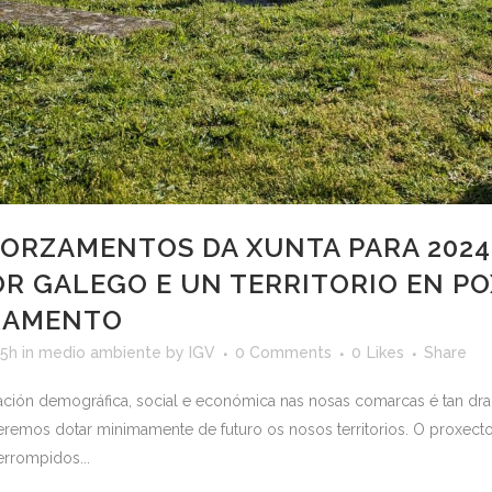
ORZAMENTOS DA XUNTA PARA 2024:
OR GALEGO E UN TERRITORIO EN PO
RAMENTO
25h
in
medio ambiente
by
IGV
0 Comments
0
Likes
Share
ación demográfica, social e económica nas nosas comarcas é tan d
remos dotar minimamente de futuro os nosos territorios. O proxecto 
errompidos...