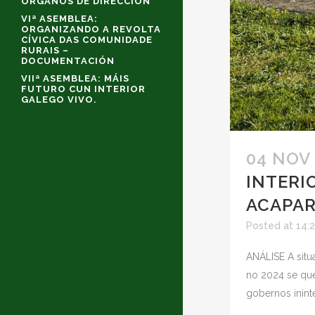
ÓRGANOS DE DIRECCIÓN
VIª ASEMBLEA:
ORGANIZANDO A REVOLTA
CÍVICA DAS COMUNIDADE
RURAIS –
DOCUMENTACIÓN
VIIª ASEMBLEA: MÁIS
FUTURO CUN INTERIOR
GALEGO VIVO.
04 NOV
INTERI
ACAPA
Posted at 14:
ANÁLISE A situ
no 2024 se que
gobernos inint