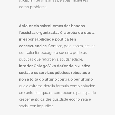
social nin de sinalar ás persoas migrantes
como problema.
A violencia
sobre
Lemos das bandas
fascistas organizadas
é a proba de que a
irresponsabilidade política ten
consecuencias.
Cómpre, pola contra, actuar
con valentía, pedagoxía social e políticas
públicas que reforcen a solidariedade.
Interior Galego Vivo defende a xustiza
social e os servizos públicos robustos e
non a loita do último contra o penúltimo
,
que a extrema dereita formula como solución
en canto blanquea a corrupción e participa do
crecemento da desigualdade económica e
social con impudicia.