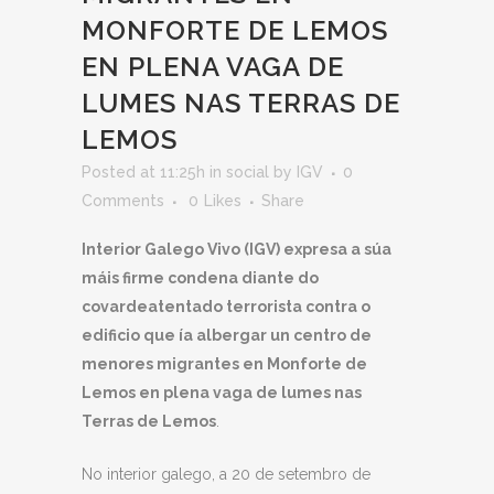
MONFORTE DE LEMOS
EN PLENA VAGA DE
LUMES NAS TERRAS DE
LEMOS
Posted at 11:25h
in
social
by
IGV
0
Comments
0
Likes
Share
Interior Galego Vivo (IGV) expresa a súa
máis firme condena diante do
covarde
atentado terrorista
contra o
edificio que ía albergar un centro de
menores migrantes en
Monforte de
Lemos
en plena vaga de lumes nas
Terras de Lemos
.
No interior galego, a 20 de setembro de