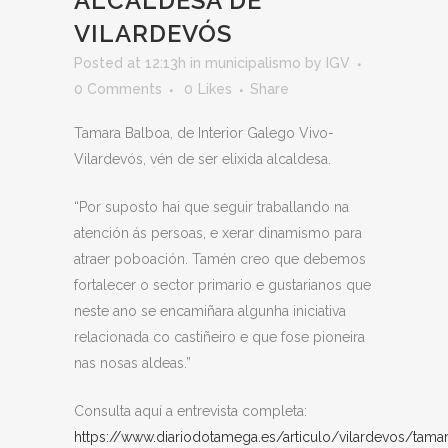
ALCALDESA DE
VILARDEVÓS
Posted at 12:13h
in
municipalismo
by
IGV
0 Comments
0
Likes
Share
Tamara Balboa, de Interior Galego Vivo-
Vilardevós, vén de ser elixida alcaldesa.
“Por suposto hai que seguir traballando na
atención ás persoas, e xerar dinamismo para
atraer poboación. Tamén creo que debemos
fortalecer o sector primario e gustarianos que
neste ano se encamiñara algunha iniciativa
relacionada co castiñeiro e que fose pioneira
nas nosas aldeas.”
Consulta aquí a entrevista completa:
https://www.diariodotamega.es/articulo/vilardevos/tama