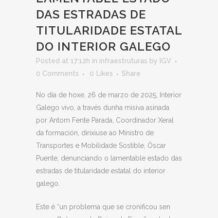
DAS ESTRADAS DE
TITULARIDADE ESTATAL
DO INTERIOR GALEGO
Posted at 17:12h
in
infraestruturas
by
IGV
0 Comments
0
Likes
Share
No día de hoxe, 26 de marzo de 2025, Interior
Galego vivo, a través dunha misiva asinada
por Antom Fente Parada, Coordinador Xeral
da formación, dirixiuse ao Ministro de
Transportes e Mobilidade Sostible, Óscar
Puente, denunciando o lamentable estado das
estradas de titularidade estatal do interior
galego.
Este é “un problema que se cronificou sen