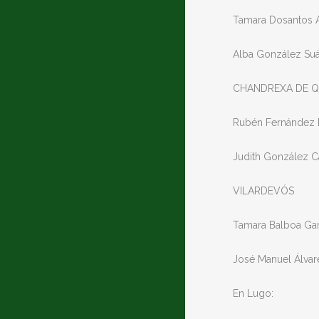
Tamara Dosantos 
Alba González Su
CHANDREXA DE Q
Rubén Fernández 
Judith González C
VILARDEVÓS
Tamara Balboa Gar
José Manuel Álvar
En Lugo: