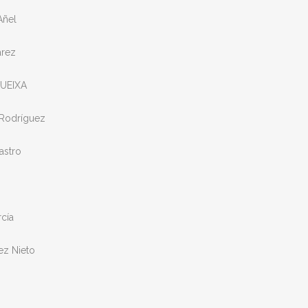
Añel
árez
UEIXA
Rodríguez
astro
cía
ez Nieto