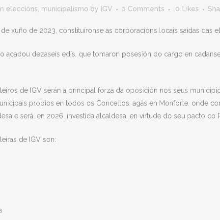
in
eleccións
,
municipalismo
by
IGV
0 Comments
0
Likes
Sha
 de xuño de 2023, constituíronse as corporacións locais saídas das 
ivo acadou dezaseis edís, que tomaron posesión do cargo en cadans
lleiros de IGV serán a principal forza da oposición nos seus munici
unicipais propios en todos os Concellos, agás en Monforte, onde con
desa e será, en 2026, investida alcaldesa, en virtude do seu pacto c
eiras de IGV son:
a