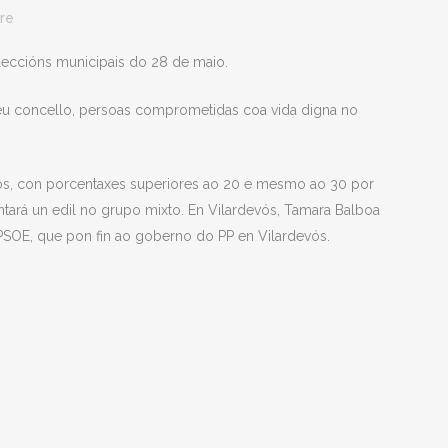
re
eleccións municipais do 28 de maio.
eu concello, persoas comprometidas coa vida digna no
pios, con porcentaxes superiores ao 20 e mesmo ao 30 por
tará un edil no grupo mixto. En Vilardevós, Tamara Balboa
o PSOE, que pon fin ao goberno do PP en Vilardevós.