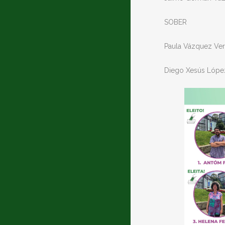
SOBER
Paula Vázquez Ve
Diego Xesús Lópe