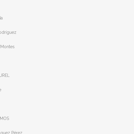
da
odríguez
 Montes
UREL
e
EMOS
quez Pérez