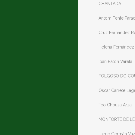
CHANTADA
Antom Fente Para
Cruz Fernández R
Helena Fernández
Ibán Ratón Varela
FOLGOSO DO CO
Óscar Carrete Lag
Teo Chousa Arza
MONFORTE DE L
Jaime Germán Váz