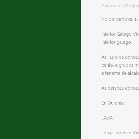
Posted at 17:04h
No día de hoxe, 17
Interior Galego V
interior galego.
Así, as e os conce
cento, e grupos m
é tenente de alcal
As persoas concell
En Ourense:
LAZA
Jorge Lorenzo Vil